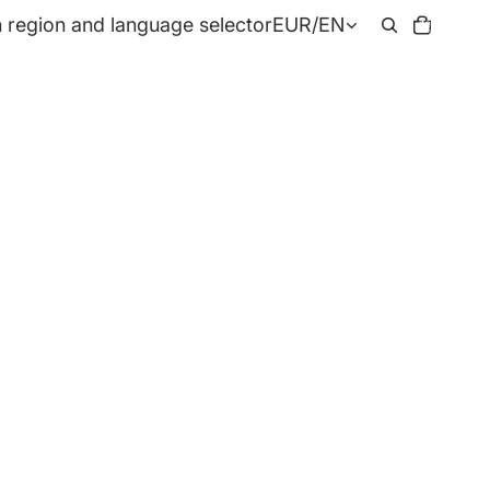
Total
 region and language selector
EUR
/
EN
items
in
cart:
0