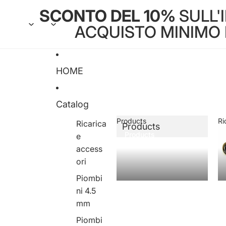
SCONTO DEL 10%
SULL'
ACQUISTO MINIMO DI
HOME
Catalog
Products
Ri
Ricarica
Products
Products
e
access
ori
Piombi
ni 4.5
mm
Piombi