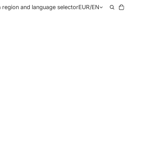
Total
 region and language selector
EUR
/
EN
items
in
cart:
0