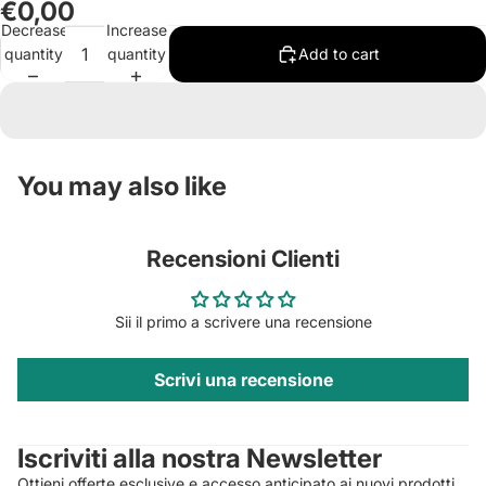
€0,00
Decrease
Increase
quantity
quantity
Add to cart
You may also like
Recensioni Clienti
Sii il primo a scrivere una recensione
Scrivi una recensione
Privacy policy
Contact information
Iscriviti alla nostra Newsletter
Refund policy
Ottieni offerte esclusive e accesso anticipato ai nuovi prodotti.
Terms of service