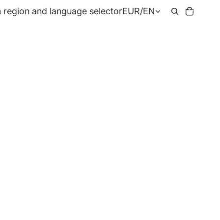
Total
 region and language selector
EUR
/
EN
items
in
cart:
0