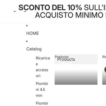
SCONTO DEL 10%
SULL'
ACQUISTO MINIMO DI
HOME
Catalog
Products
Ri
Ricarica
Products
Products
e
access
ori
Piombi
ni 4.5
mm
Piombi