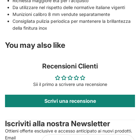
Richiesta maggiore età per l'acquisto
Da utilizzare nel rispetto delle normative italiane vigenti
Munizioni calibro 8 mm vendute separatamente
Consigliata pulizia periodica per mantenere la brillantezza
della finitura inox
You may also like
Recensioni Clienti
Sii il primo a scrivere una recensione
Scrivi una recensione
Privacy policy
Contact information
Iscriviti alla nostra Newsletter
Refund policy
Ottieni offerte esclusive e accesso anticipato ai nuovi prodotti.
Terms of service
Email
Shipping policy