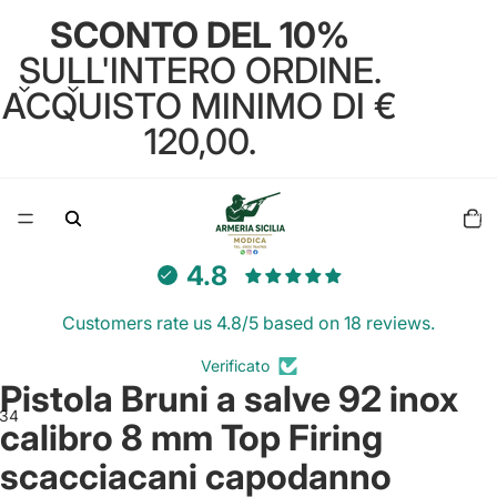
SCONTO DEL 10%
SULL'INTERO ORDINE.
ACQUISTO MINIMO DI €
120,00.
Total
items
in
cart:
0
4.8
Customers rate us 4.8/5 based on 18 reviews.
Verificato
Pistola Bruni a salve 92 inox
3
4
calibro 8 mm Top Firing
scacciacani capodanno
Open
Open
Open
Open
image
image
image
image