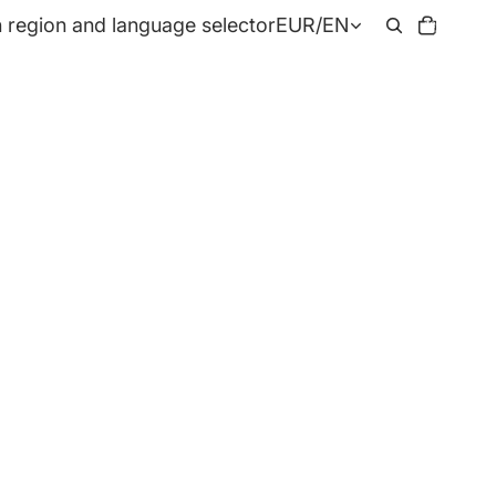
Total
 region and language selector
EUR
/
EN
items
in
cart:
0