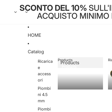
SCONTO DEL 10%
SULL'
ACQUISTO MINIMO DI
HOME
Catalog
Products
Ri
Ricarica
Products
Products
e
access
ori
Piombi
ni 4.5
mm
Piombi