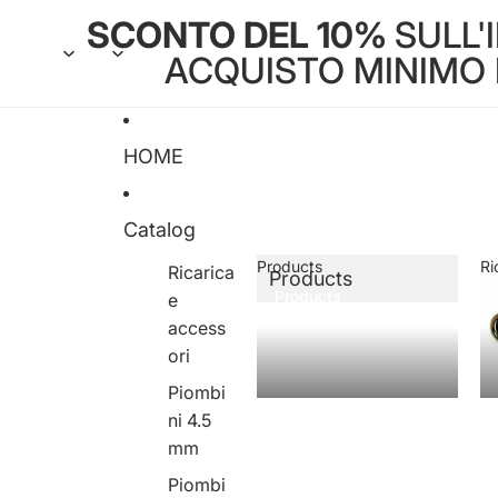
SCONTO DEL 10%
SULL'
ACQUISTO MINIMO DI
HOME
Catalog
Products
Ri
Ricarica
Products
Products
e
access
ori
Piombi
ni 4.5
mm
Piombi