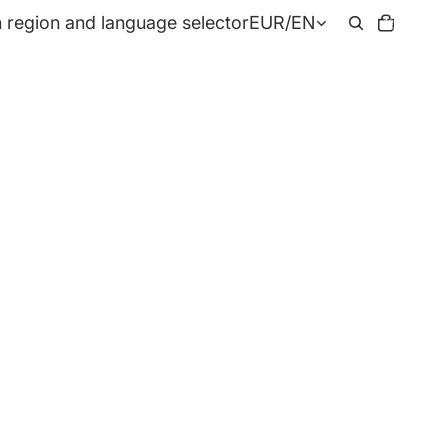
Total
 region and language selector
EUR
/
EN
items
in
cart:
0