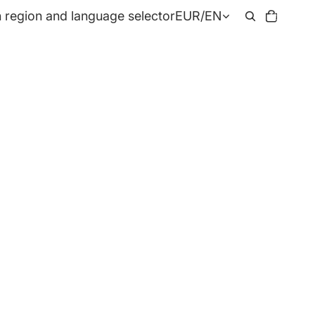
Total
 region and language selector
EUR
/
EN
items
in
cart:
0