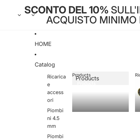
SCONTO DEL 10%
SULL'
ACQUISTO MINIMO DI
HOME
Catalog
Products
Ri
Ricarica
Products
Products
e
access
ori
Piombi
ni 4.5
mm
Piombi