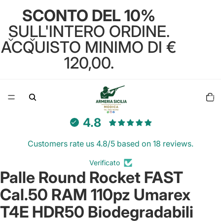
SCONTO DEL 10%
SULL'INTERO ORDINE.
ACQUISTO MINIMO DI €
120,00.
Total
items
in
cart:
0
4.8
Customers rate us 4.8/5 based on 18 reviews.
Verificato
Palle Round Rocket FAST
Open
image
Cal.50 RAM 110pz Umarex
in
full
T4E HDR50 Biodegradabili
screen