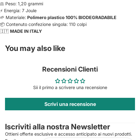
⚖️ Peso: 1,20 grammi
⚡ Energia: 7 Joule
🌱 Materiale:
Polimero plastico 100% BIODEGRADABILE
📦 Contenuto confezione singola: 110 colpi
🇮🇹
MADE IN ITALY
You may also like
Recensioni Clienti
Sii il primo a scrivere una recensione
Scrivi una recensione
Privacy policy
Contact information
Iscriviti alla nostra Newsletter
Refund policy
Ottieni offerte esclusive e accesso anticipato ai nuovi prodotti.
Terms of service