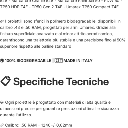
528
-
Marcatore Charlie 528
-
Marcatore Paintball 50
-
PDW 50
-
TP50 HDP T4E
-
TR50 Gen 2 T4E
-
Umarex TP50 Compact T4E
🌿 I proiettili sono sferici in polimero biodegradabile, disponibili in
calibro .43 e .50 RAM, progettati per armi Umarex. Grazie alla
finitura superficiale avanzata e al minor attrito aerodinamico,
garantiscono una traiettoria più stabile e una precisione fino al 50%
superiore rispetto alle palline standard.
🌍 100% BIODEGRADABILE | 🇮🇹 MADE IN ITALY
📋 Specifiche Tecniche
💎 Ogni proiettile è progettato con materiali di alta qualità e
dimensioni precise per garantire prestazioni ottimali e sicurezza
durante l'utilizzo.
📏 Calibro: .50 RAM – 1240+/-0,02mm