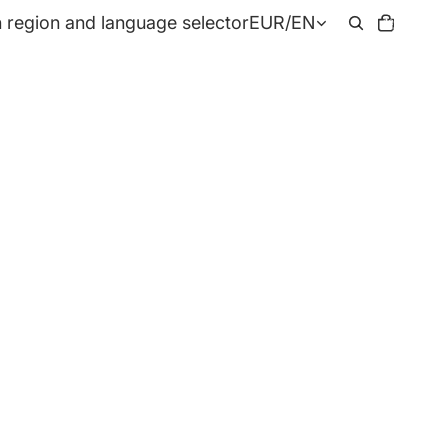
Total
 region and language selector
EUR
/
EN
items
in
cart:
0