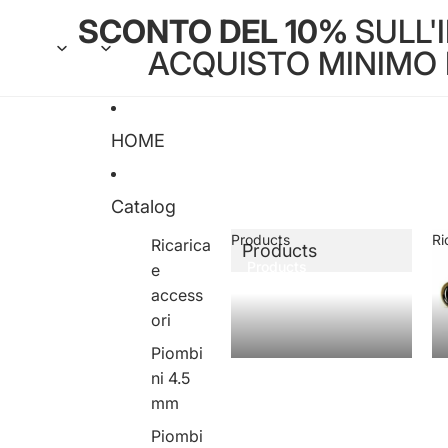
SCONTO DEL 10%
SULL'
ACQUISTO MINIMO DI
HOME
Catalog
Products
Ri
Ricarica
Products
Products
e
access
ori
Piombi
ni 4.5
mm
Piombi