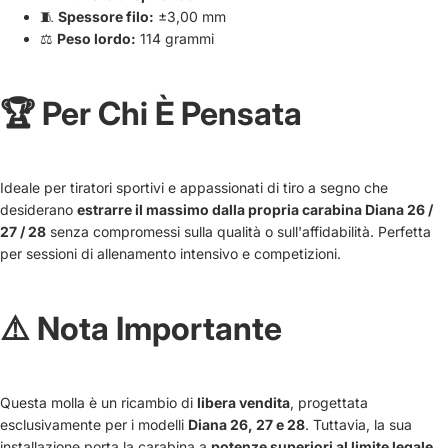
🧵
Spessore filo:
±3,00 mm
⚖️
Peso lordo:
114 grammi
🏆 Per Chi È Pensata
Ideale per tiratori sportivi e appassionati di tiro a segno che
desiderano
estrarre il massimo dalla propria carabina Diana 26 /
27 / 28
senza compromessi sulla qualità o sull'affidabilità. Perfetta
per sessioni di allenamento intensivo e competizioni.
⚠️ Nota Importante
Questa molla è un ricambio di
libera vendita
, progettata
esclusivamente per i modelli
Diana 26, 27 e 28
. Tuttavia, la sua
installazione porta la carabina a
potenze superiori al limite legale