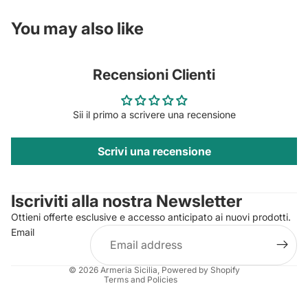
You may also like
Recensioni Clienti
Sii il primo a scrivere una recensione
Scrivi una recensione
Privacy policy
Contact information
Iscriviti alla nostra Newsletter
Refund policy
Ottieni offerte esclusive e accesso anticipato ai nuovi prodotti.
Terms of service
Email
Shipping policy
Legal notice
© 2026
Armeria Sicilia
, Powered by Shopify
Terms and Policies