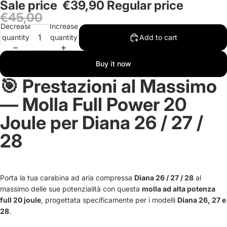
Sale price
€39,90
Regular price
in
in
€45,00
full
full
Decrease
Increase
screen
screen
quantity
quantity
Add to cart
Buy it now
🎯 Prestazioni al Massimo
— Molla Full Power 20
Joule per Diana 26 / 27 /
28
Porta la tua carabina ad aria compressa
Diana 26 / 27 / 28
al
massimo delle sue potenzialità con questa
molla ad alta potenza
full 20 joule
, progettata specificamente per i modelli
Diana 26, 27 e
28
.