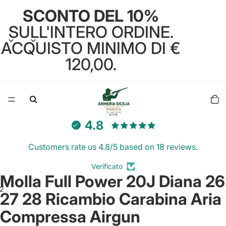
SCONTO DEL 10%
SULL'INTERO ORDINE.
ACQUISTO MINIMO DI €
120,00.
Total
items
in
cart:
0
4.8
Customers rate us 4.8/5 based on 18 reviews.
Verificato
Molla Full Power 20J Diana 26
2
27 28 Ricambio Carabina Aria
Compressa Airgun
Open
Open
image
image