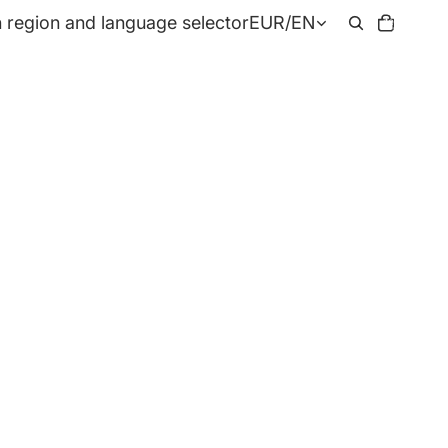
Total
 region and language selector
EUR
/
EN
items
in
cart:
0