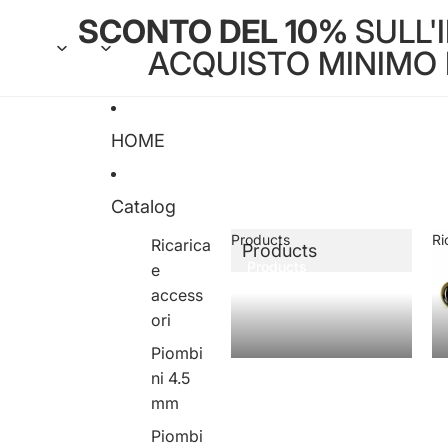
SCONTO DEL 10%
SULL'
ACQUISTO MINIMO DI
HOME
Catalog
Products
Ri
Ricarica
Products
Products
e
access
ori
Piombi
ni 4.5
mm
Piombi