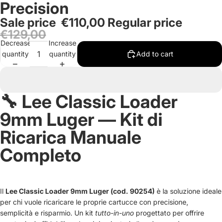
Precision
in
in
in
in
in
full
full
full
full
full
Sale price
€110,00
Regular price
screen
screen
screen
screen
screen
€129,00
Decrease
Increase
quantity
quantity
Add to cart
🔧 Lee Classic Loader
9mm Luger — Kit di
Ricarica Manuale
Completo
Il
Lee Classic Loader 9mm Luger (cod. 90254)
è la soluzione ideale
per chi vuole ricaricare le proprie cartucce con precisione,
semplicità e risparmio. Un kit
tutto-in-uno
progettato per offrire