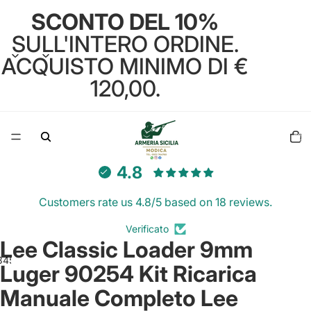
SCONTO DEL 10%
SULL'INTERO ORDINE.
ACQUISTO MINIMO DI €
120,00.
Total
items
in
cart:
0
4.8
Customers rate us 4.8/5 based on 18 reviews.
Verificato
Lee Classic Loader 9mm
3
4
5
Luger 90254 Kit Ricarica
Manuale Completo Lee
Open
Open
Open
Open
Open
image
image
image
image
image