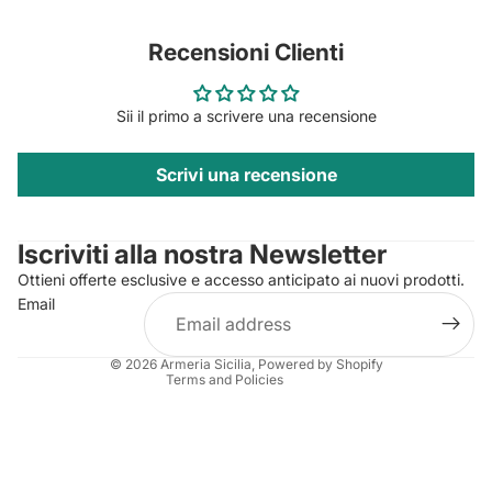
Recensioni Clienti
Sii il primo a scrivere una recensione
Scrivi una recensione
Privacy policy
Contact information
Iscriviti alla nostra Newsletter
Refund policy
Ottieni offerte esclusive e accesso anticipato ai nuovi prodotti.
Terms of service
Email
Shipping policy
Legal notice
© 2026
Armeria Sicilia
, Powered by Shopify
Terms and Policies