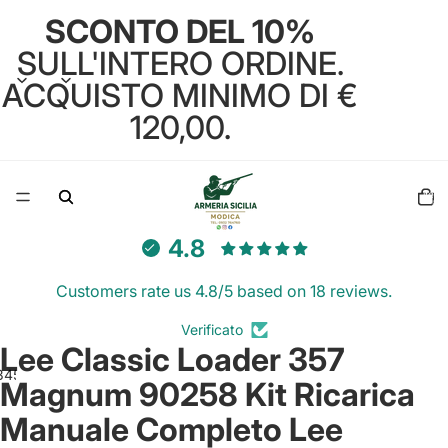
SCONTO DEL 10%
SULL'INTERO ORDINE.
ACQUISTO MINIMO DI €
120,00.
Total
items
in
cart:
0
4.8
Customers rate us 4.8/5 based on 18 reviews.
Verificato
Lee Classic Loader 357
3
4
5
Magnum 90258 Kit Ricarica
Manuale Completo Lee
Open
Open
Open
Open
Open
image
image
image
image
image