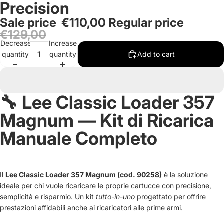
Precision
in
in
in
in
in
full
full
full
full
full
Sale price
€110,00
Regular price
screen
screen
screen
screen
screen
€129,00
Decrease
Increase
quantity
quantity
Add to cart
🔧 Lee Classic Loader 357
Magnum — Kit di Ricarica
Manuale Completo
Il
Lee Classic Loader 357 Magnum (cod. 90258)
è la soluzione
ideale per chi vuole ricaricare le proprie cartucce con precisione,
semplicità e risparmio. Un kit
tutto-in-uno
progettato per offrire
prestazioni affidabili anche ai ricaricatori alle prime armi.