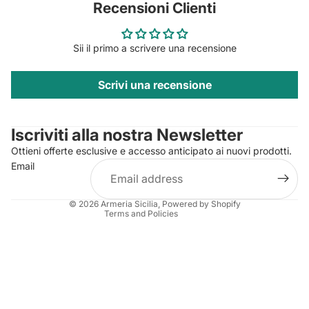
Recensioni Clienti
Sii il primo a scrivere una recensione
Scrivi una recensione
Privacy policy
Contact information
Iscriviti alla nostra Newsletter
Refund policy
Ottieni offerte esclusive e accesso anticipato ai nuovi prodotti.
Terms of service
Email
Shipping policy
Legal notice
© 2026
Armeria Sicilia
, Powered by Shopify
Terms and Policies