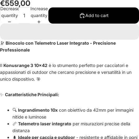
€559,00
in
in
in
in
Decrease
Increase
full
full
full
full
quantity
quantity
Add to cart
screen
screen
screen
screen
🔭
Binocolo con Telemetro Laser Integrato - Precisione
Professionale
Il
Konusrange 3 10×42
è lo strumento perfetto per cacciatori e
appassionati di outdoor che cercano precisione e versatilità in un
unico dispositivo. 🎯
✨
Caratteristiche Principali:
🔍
Ingrandimento 10x
con obiettivo da 42mm per immagini
nitide e luminose
📏
Telemetro laser integrato
per misurazioni precise della
distanza
🌲
Ideale per caccia e outdoor
- resistente e affidabile in ogni