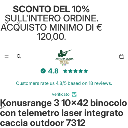
SCONTO DEL 10%
SULL'INTERO ORDINE.
ACQUISTO MINIMO DI €
120,00.
Total
items
in
cart:
0
4.8
Customers rate us 4.8/5 based on 18 reviews.
Verificato
Konusrange 3 10×42 binocolo
3
4
con telemetro laser integrato
caccia outdoor 7312
Open
Open
Open
Open
image
image
image
image