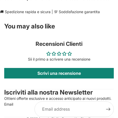
🚚 Spedizione rapida e sicura | 💯 Soddisfazione garantita
You may also like
Recensioni Clienti
Sii il primo a scrivere una recensione
Scrivi una recensione
Privacy policy
Contact information
Iscriviti alla nostra Newsletter
Refund policy
Ottieni offerte esclusive e accesso anticipato ai nuovi prodotti.
Terms of service
Email
Shipping policy
Legal notice