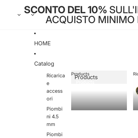
SCONTO DEL 10%
SULL'
ACQUISTO MINIMO DI
HOME
Catalog
Products
Ri
Ricarica
Products
Products
e
access
ori
Piombi
ni 4.5
mm
Piombi