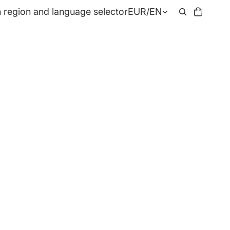
Total
 region and language selector
EUR
/
EN
items
in
cart:
0