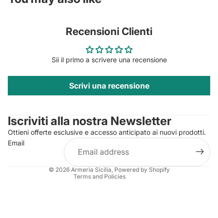
Recensioni Clienti
Sii il primo a scrivere una recensione
Scrivi una recensione
Privacy policy
Contact information
Iscriviti alla nostra Newsletter
Refund policy
Ottieni offerte esclusive e accesso anticipato ai nuovi prodotti.
Terms of service
Email
Shipping policy
Legal notice
© 2026
Armeria Sicilia
, Powered by Shopify
Terms and Policies