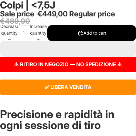
Colpi | <7,5J
Sale price
€449,00
Regular price
€489,00
Decrease
Increase
quantity
quantity
Add to cart
⚠️ RITIRO IN NEGOZIO — NO SPEDIZIONE ⚠️
✅ LIBERA VENDITA
Precisione e rapidità in
ogni sessione di tiro