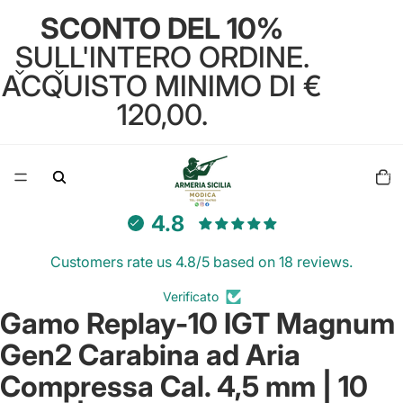
SCONTO DEL 10%
SULL'INTERO ORDINE.
ACQUISTO MINIMO DI €
120,00.
Total
items
in
cart:
0
4.8
Customers rate us 4.8/5 based on 18 reviews.
Verificato
Gamo Replay-10 IGT Magnum
Open
image
Gen2 Carabina ad Aria
in
full
Compressa Cal. 4,5 mm | 10
screen