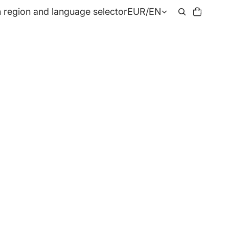
Total
 region and language selector
EUR
/
EN
items
in
cart:
0