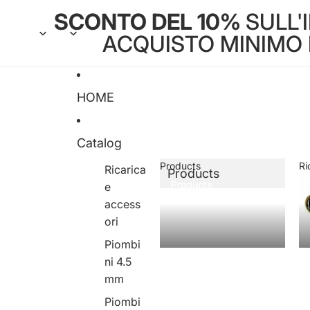
SCONTO DEL 10%
SULL'
ACQUISTO MINIMO DI
HOME
Catalog
Products
Ri
Ricarica
Products
Products
e
access
ori
Piombi
ni 4.5
mm
Piombi