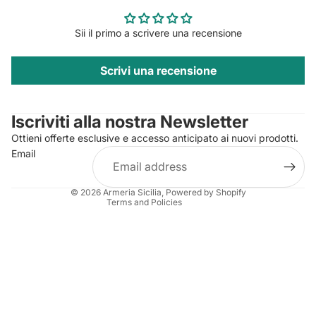
Sii il primo a scrivere una recensione
Scrivi una recensione
Privacy policy
Contact information
Iscriviti alla nostra Newsletter
Refund policy
Ottieni offerte esclusive e accesso anticipato ai nuovi prodotti.
Terms of service
Email
Shipping policy
Legal notice
© 2026
Armeria Sicilia
, Powered by Shopify
Terms and Policies