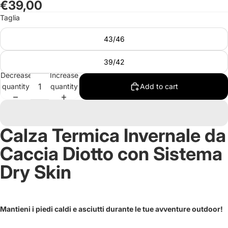
€39,00
in
in
Taglia
full
full
screen
screen
43/46
39/42
Decrease
Increase
quantity
quantity
Add to cart
Calza Termica Invernale da
Caccia Diotto con Sistema
Dry Skin
Mantieni i piedi caldi e asciutti durante le tue avventure outdoor!