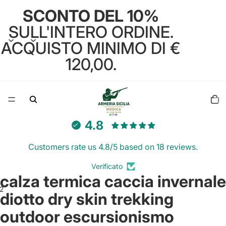
SCONTO DEL 10%
SULL'INTERO ORDINE.
ACQUISTO MINIMO DI €
120,00.
Total
items
in
cart:
0
4.8
Customers rate us 4.8/5 based on 18 reviews.
Verificato
calza termica caccia invernale
2
diotto dry skin trekking
outdoor escursionismo
Open
Open
image
image