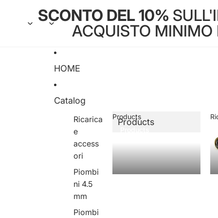
SCONTO DEL 10%
SULL'
ACQUISTO MINIMO DI
HOME
Catalog
Products
Ri
Ricarica
Products
Products
e
access
ori
Piombi
ni 4.5
mm
Piombi