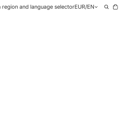
Total
 region and language selector
EUR
/
EN
items
in
cart:
0