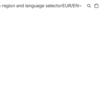
Total
 region and language selector
EUR
/
EN
items
in
cart:
0