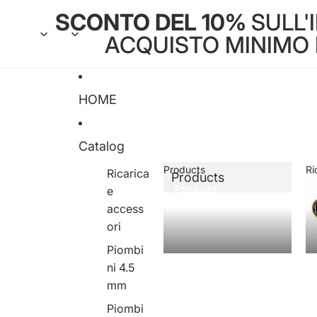
SCONTO DEL 10%
SULL'
ACQUISTO MINIMO DI
HOME
Catalog
Products
Ri
Ricarica
Products
Products
e
access
ori
Piombi
ni 4.5
mm
Piombi