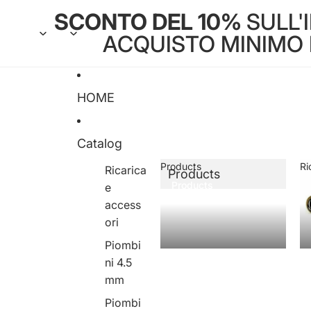
SCONTO DEL 10%
SULL'
ACQUISTO MINIMO DI
HOME
Catalog
Products
Ri
Ricarica
Products
Products
e
access
ori
Piombi
ni 4.5
mm
Piombi