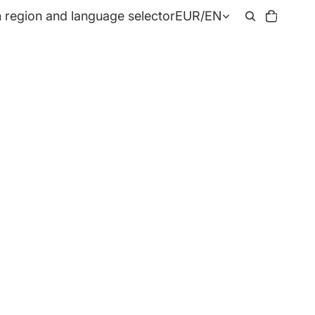
Total
 region and language selector
EUR
/
EN
items
in
cart:
0