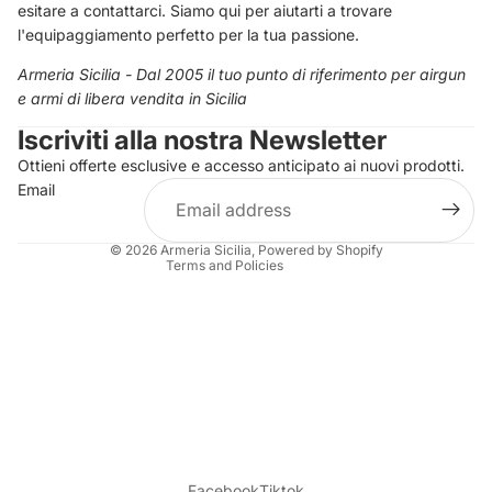
esitare a contattarci. Siamo qui per aiutarti a trovare
l'equipaggiamento perfetto per la tua passione.
Privacy policy
Armeria Sicilia - Dal 2005 il tuo punto di riferimento per airgun
e armi di libera vendita in Sicilia
Contact information
Iscriviti alla nostra Newsletter
Refund policy
Ottieni offerte esclusive e accesso anticipato ai nuovi prodotti.
Terms of service
Email
Shipping policy
Legal notice
© 2026
Armeria Sicilia
, Powered by Shopify
Terms and Policies
Facebook
Tiktok